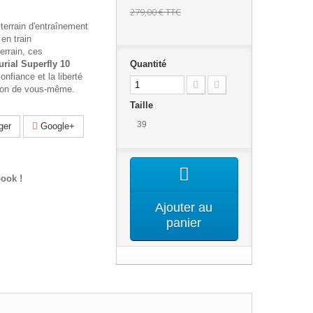
279,00 €
TTC
terrain d'entraînement
 en train
errain, ces
rial Superfly 10
Quantité
nfiance et la liberté
rsion de vous-même.
Taille
39
ger
Google+
ook !
Ajouter au
panier