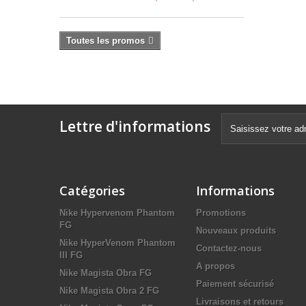
Toutes les promos
Lettre d'informations
Catégories
Informations
Nike Hypervenom Phantom
Promotions
FG
Nouveaux produits
Nike HyperVenom Phantom
Contactez-nous
III FG
A propos
Nike Magista Obra FG
Paiement sécurisé
Nike Magista Obra 2 FG
Livraisons et retours