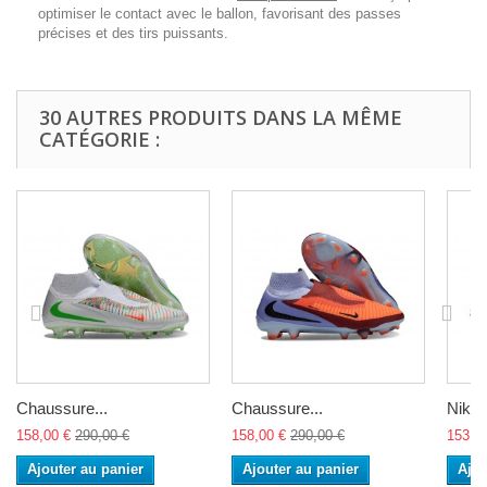
optimiser le contact avec le ballon, favorisant des passes
pr
é
cises et des tirs puissants.
30 AUTRES PRODUITS DANS LA MÊME
CATÉGORIE :
Chaussure...
Chaussure...
Nike..
158,00 €
290,00 €
158,00 €
290,00 €
153,0
Ajouter au panier
Ajouter au panier
Ajou