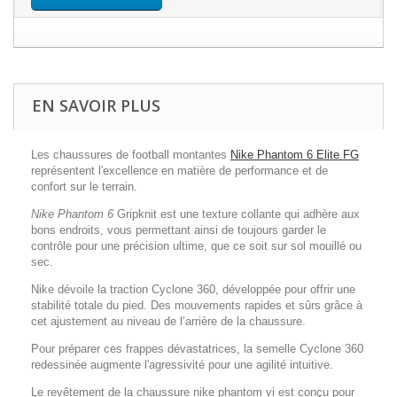
EN SAVOIR PLUS
Les chaussures de football montantes
Nike Phantom 6 Elite FG
repr
é
sentent l'excellence en mati
è
re de performance et de
confort sur le terrain.
Nike Phantom 6
Gripknit est une texture collante qui adh
è
re aux
bons endroits, vous permettant ainsi de toujours garder le
contrôle pour une pr
é
cision ultime, que ce soit sur sol mouill
é
ou
sec.
Nike d
é
voile la traction Cyclone 360, d
é
velopp
é
e pour offrir une
stabilit
é
totale du pied. Des mouvements rapides et sûrs grâce
à
cet ajustement au niveau de l
’
arri
è
re de la chaussure.
Pour pr
é
parer ces frappes d
é
vastatrices, la semelle Cyclone 360
redessin
é
e augmente l'agressivit
é
pour une agilit
é
intuitive.
Le rev
ê
tement de la chaussure
nike phantom vi
est conçu pour